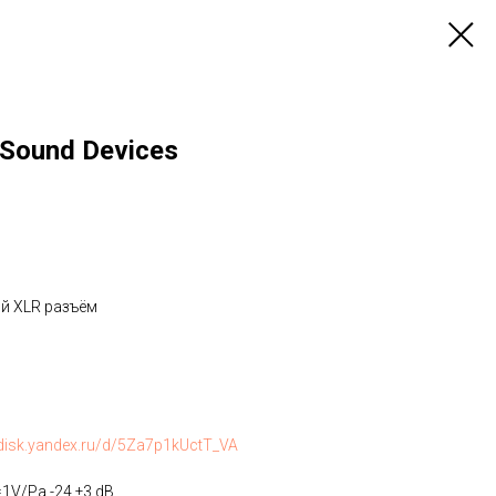
/ Sound Devices
ой XLR разъём
/disk.yandex.ru/d/5Za7p1kUctT_VA
=1V/Pa -24 ±3 dB