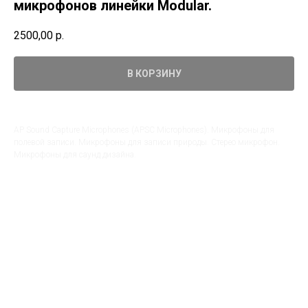
микрофонов линейки Modular.
2500,00
р.
В КОРЗИНУ
AP Sound Capture Microphones (APSC Microphones). Микрофоны для
полевой записи. Микрофоны для записи природы. Стерео микрофон.
Микрофоны для саунд дизайна.