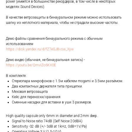
power (имеется в большинстве рекордеров, в том числе в некоторых
моделях Sound Devices).
В качестве ветрозащиты в бинауральном режиме можно использовать
шапку из неплотного материала, чтобы не страдали высокие частоты.
Демо файлы сравнения бинаурального режима с обычным
использованием
https://disk.yandex.ru/d/fZ7eGJ8vsw_Xyw
Демо видео (обычная, не бинауральная запись) -
https://youtu.be/QmvIZc6KX0E
В комплекте:
Стереопара микрофонов с 1.5м кабелем mogami и 3.5мм разъёмом.
Два компактных держателя типа прищепки.
Меховая ветрозащита
Кейс для переноски/хранения
Сменные насадки для вставки в уши 3 размеров.
High quality capsule only 6mm in diameter and 2mm deep.
Signal to Noise ratio 74dB (Self Noise 20dBA)
Sensitivity -32 dB (+/- 3dB at 1kHz, 0dB=1V/Pa)
Operating Voltage 3 V (1.5-10 V)