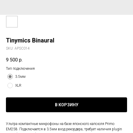
Tinymics Binaural
SKU:
APSC014
9 500
р.
Тип подключения
3.5мм
XLR
В КОРЗИНУ
Ультра компактные микрофоны на базе японского капсюля Primo
EM258. Подключается в 3.5мм вход рекордера, требует наличия plugin