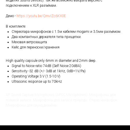
моделях Sound Devices). Так же возможно выбрать версию с
подключением к XLR разъёмам.
Демо -
https://youtu.be/QmvIZc6KX0E
В комплекте:
Стереопара микрофонов с 1.5м кабелем mogami и 3.5мм разъёмом.
Два компактных держателя типа прищепки.
Меховая ветрозащита
Кейс для переноски/хранения
High quality capsule only 6mm in diameter and 2mm deep.
Signal to Noise ratio 74dB (Self Noise 20dBA)
Sensitivity -32 dB (+/- 3dB at 1kHz, 0dB=1V/Pa)
Operating Voltage 3 V (1.5-10 V)
Ultrasonic response up to 70kHz
AP Sound Capture Microphones (APSC Microphones). Микрофоны для
полевой записи. Микрофоны для записи природы. Стерео микрофон.
Микрофоны для саунд дизайна.